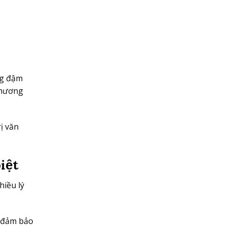
ng đậm
thương
ị văn
iệt
hiều lý
ứ đảm bảo