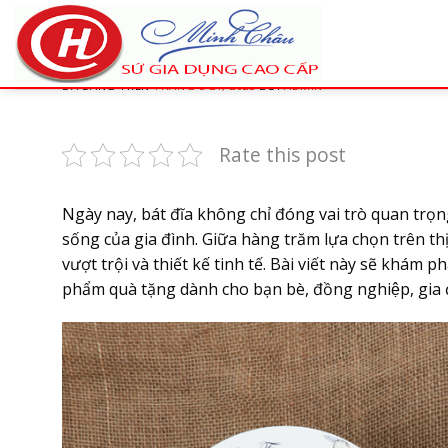
Chuyển
đến
Vì sao nên chọn bộ bát đĩa sứ
nội
dung
ĐÃ ĐĂNG TRÊN
THÁNG 3 24, 2025
BỞI
ADMIN
Rate this post
Ngày nay, bát đĩa không chỉ đóng vai trò quan trọn
sống của gia đình. Giữa hàng trăm lựa chọn trên th
vượt trội và thiết kế tinh tế. Bài viết này sẽ khám p
phẩm quà tặng dành cho bạn bè, đồng nghiệp, gia đ