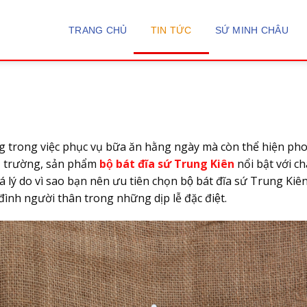
 Trung kiên làm quà tặng người t
TRANG CHỦ
TIN TỨC
SỨ MINH CHÂU
g trong việc phục vụ bữa ăn hằng ngày mà còn thể hiện ph
ị trường, sản phẩm
bộ bát đĩa sứ Trung Kiên
nổi bật với c
há lý do vì sao bạn nên ưu tiên chọn bộ bát đĩa sứ Trung Kiên 
ình người thân trong những dịp lễ đặc điệt.