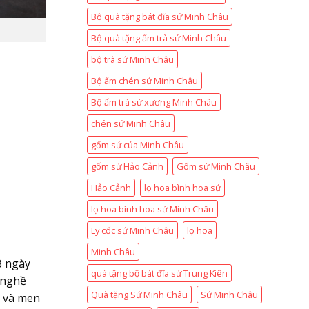
Bộ quà tặng bát đĩa sứ Minh Châu
Bộ quà tặng ấm trà sứ Minh Châu
bộ trà sứ Minh Châu
Bộ ấm chén sứ Minh Châu
Bộ ấm trà sứ xương Minh Châu
chén sứ Minh Châu
gốm sứ của Minh Châu
gốm sứ Hảo Cảnh
Gốm sứ Minh Châu
Hảo Cảnh
lọ hoa bình hoa sứ
lọ hoa bình hoa sứ Minh Châu
Ly cốc sứ Minh Châu
lọ hoa
Minh Châu
B ngày
quà tặng bộ bát đĩa sứ Trung Kiên
 nghề
Quà tặng Sứ Minh Châu
Sứ Minh Châu
ệ và men