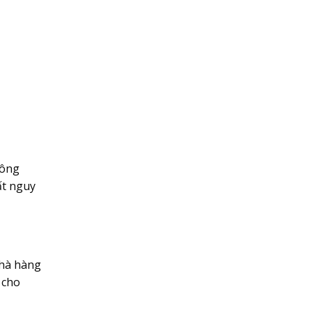
hông
ất nguy
nhà hàng
 cho