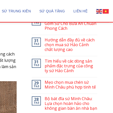
hân
BÀI VIẾT MỚI
SỨ TRUNG KIÊN
SỨ QUÀ TẶNG
LIÊN HỆ
Sứ Minh Châu: Tinh Hoa
12
Th3
Gốm Sứ Cho Bữa Ăn Chuẩn
Phong Cách
Hướng dẫn đầy đủ về cách
31
Th3
chọn mua sứ Hảo Cảnh
chất lượng cao
ong cách
hất lượng
Tìm hiểu về các dòng sản
31
Th3
phẩm đặc trưng của công
làm sản
ty sứ Hảo Cảnh
Mẹo chọn mua chén sứ
29
Th3
Minh Châu phù hợp tinh tế
Bộ bát đĩa sứ Minh Châu:
28
Th3
Lựa chọn hoàn hảo cho
không gian bàn ăn nhà bạn