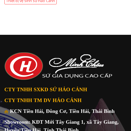
Thiết bị vệ sinh sứ Hảo Cảnh
CTY TNHH SXKD SỨ HẢO CẢNH
CTY TNHH TM DV HẢO CẢNH
KCN Tiền Hải, Đông Cơ, Tiền Hải, Thái Bình
Showroom: KĐT Mới Tây Giang 1, xã Tây Giang,
Huyện Tiền Hải, Tỉnh Thái Bình