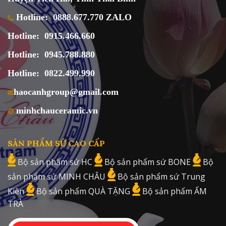
Hotline:
0888.677.770 ZALO
Hotline:
0915.466.660
Hotline:
0945.788.880
Hotline:
0822.499.990
haocanhgroup@gmail.com
minhchauceramic.vn
SẢN PHẨM SỨ CAO CẤP
Bộ sản phẩm sứ HC
Bộ sản phẩm sứ BONE
Bộ
sản phẩm sứ MINH CHÂU
Bộ sản phẩm sứ Trung
Kiên
Bộ sản phẩm QUÀ TẶNG
Bộ sản phẩm ẤM
TRÀ