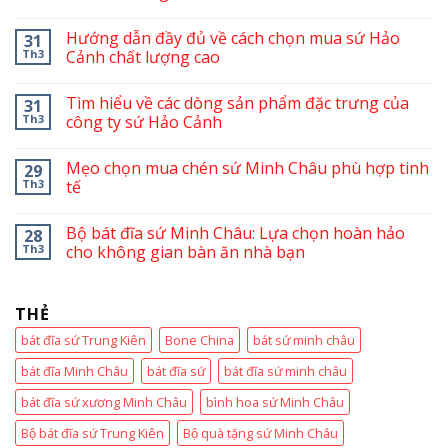
Hướng dẫn đầy đủ về cách chọn mua sứ Hảo
31
Th3
Cảnh chất lượng cao
Tìm hiểu về các dòng sản phẩm đặc trưng của
31
Th3
công ty sứ Hảo Cảnh
Mẹo chọn mua chén sứ Minh Châu phù hợp tinh
29
Th3
tế
Bộ bát đĩa sứ Minh Châu: Lựa chọn hoàn hảo
28
Th3
cho không gian bàn ăn nhà bạn
THẺ
bát đĩa sứ Trung Kiên
Bone China
bát sứ minh châu
bát đĩa Minh Châu
bát đĩa sứ
bát đĩa sứ minh châu
bát đĩa sứ xương Minh Châu
bình hoa sứ Minh Châu
Bộ bát đĩa sứ Trung Kiên
Bộ quà tặng sứ Minh Châu