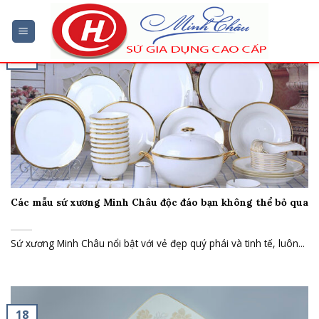
Chuyển
đến
nội
22
dung
Th3
Các mẫu sứ xương Minh Châu độc đáo bạn không thể bỏ qua
Sứ xương Minh Châu nổi bật với vẻ đẹp quý phái và tinh tế, luôn...
18