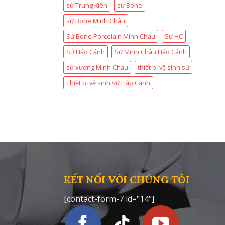
sứ Trung Kiên
sứ Bone
sứ Bone Minh Châu
Sứ Bone Porcelain Minh Châu
Sứ HC
Sứ Hảo Cảnh
Sứ Minh Châu Hảo Cảnh
sứ xương Minh Châu
thiết bị vệ sinh sứ
Thiết bị vệ sinh sứ Hảo Cảnh
KẾT NỐI VỚI CHÚNG TÔI
[contact-form-7 id="14"]