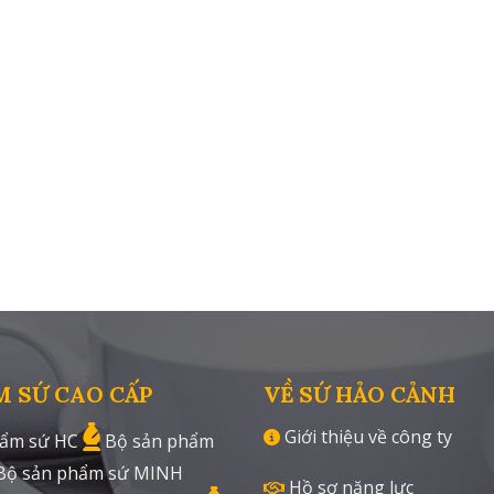
M SỨ CAO CẤP
VỀ SỨ HẢO CẢNH
Giới thiệu về công ty
ẩm sứ HC
Bộ sản phẩm
Bộ sản phẩm sứ MINH
Hồ sơ năng lực