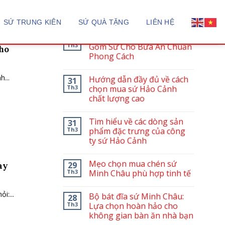
BÀI VIẾT MỚI
SỨ TRUNG KIÊN
SỨ QUÀ TẶNG
LIÊN HỆ
Sứ Minh Châu: Tinh Hoa
12
Th3
Gốm Sứ Cho Bữa Ăn Chuẩn
cho
Phong Cách
...
Hướng dẫn đầy đủ về cách
31
Th3
chọn mua sứ Hảo Cảnh
chất lượng cao
Tìm hiểu về các dòng sản
31
Th3
phẩm đặc trưng của công
ty sứ Hảo Cảnh
Mẹo chọn mua chén sứ
29
ay
Th3
Minh Châu phù hợp tinh tế
i:...
Bộ bát đĩa sứ Minh Châu:
28
Th3
Lựa chọn hoàn hảo cho
không gian bàn ăn nhà bạn