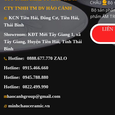
CHÂU
Bộ 
CTY TNHH TM DV HẢO CẢNH
Bộ sản phẩm
phẩm ẤM TR
KCN Tiền Hải, Đông Cơ, Tiền Hải,
Thái Bình
LIÊN
Showroom: KĐT Mới Tây Giang 1, xã
Tây Giang, Huyện Tiền Hải, Tỉnh Thái
Bình
Hotline:
0888.677.770 ZALO
Hotline:
0915.466.660
Hotline:
0945.788.880
Hotline:
0822.499.990
haocanhgroup@gmail.com
minhchauceramic.vn