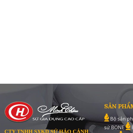
SẢN PHẨ
Bộ sản ph
sứ BONE
CTY TNHH SXKD SỨ HẢO CẢNH