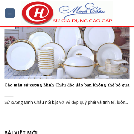
Chuyển
đến
nội
22
dung
Th3
Các mẫu sứ xương Minh Châu độc đáo bạn không thể bỏ qua
Sứ xương Minh Châu nổi bật với vẻ đẹp quý phái và tinh tế, luôn...
BÀI VIẾT MỚI