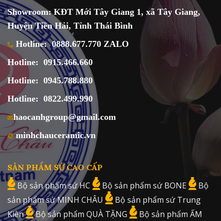
Showroom: KĐT Mới Tây Giang 1, xã Tây Giang,
Huyện Tiền Hải, Tỉnh Thái Bình
Hotline:
0888.677.770 ZALO
Hotline:
0915.466.660
Hotline:
0945.788.880
Hotline:
0822.499.990
haocanhgroup@gmail.com
minhchauceramic.vn
SẢN PHẨM SỨ CAO CẤP
Bộ sản phẩm sứ HC
Bộ sản phẩm sứ BONE
Bộ
sản phẩm sứ MINH CHÂU
Bộ sản phẩm sứ Trung
Kiên
Bộ sản phẩm QUÀ TẶNG
Bộ sản phẩm ẤM