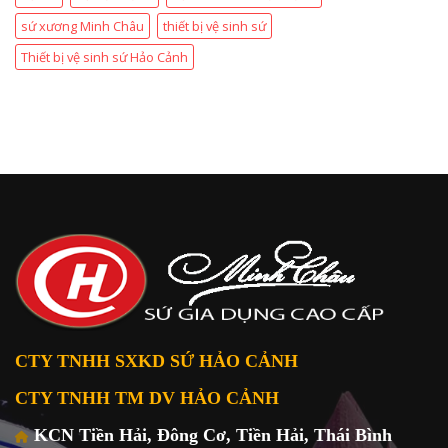
sứ xương Minh Châu
thiết bị vệ sinh sứ
Thiết bị vệ sinh sứ Hảo Cảnh
CTY TNHH SXKD SỨ HẢO CẢNH
CTY TNHH TM DV HẢO CẢNH
KCN Tiền Hải, Đông Cơ, Tiền Hải, Thái Bình