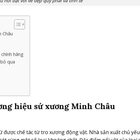
nổi bật với vẻ đẹp quý phái và tinh tế
h Châu
 chính hãng
 bỏ qua
ương hiệu sứ xương Minh Châu
ứ được chế tác từ tro xương động vật. Nhà sản xuất chủ yế