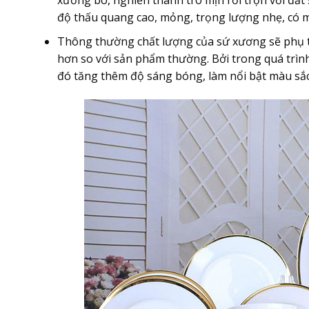
xương bò, nghiền thành tro mịn rồi trộn với đất 
độ thấu quang cao, mỏng, trọng lượng nhẹ, có 
Thông thường chất lượng của sứ xương sẽ phụ t
hơn so với sản phẩm thường. Bởi trong quá trình
đó tăng thêm độ sáng bóng, làm nổi bật màu sắc 