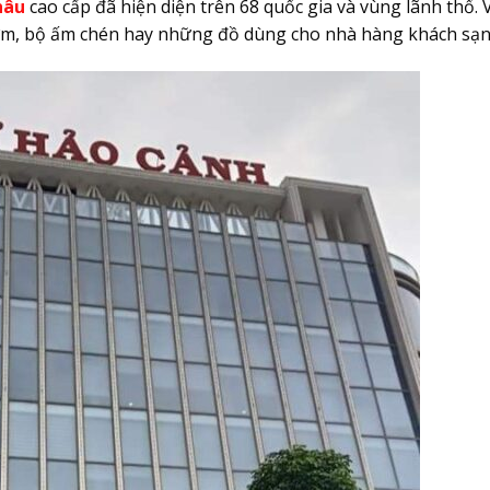
hâu
cao cấp đã hiện diện trên 68 quốc gia và vùng lãnh thổ. 
cơm, bộ ấm chén hay những đồ dùng cho nhà hàng khách sạn