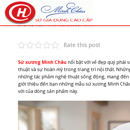
Chuyển
đến
Các mẫu sứ xương Minh Châu
nội
dung
ĐÃ ĐĂNG TRÊN
THÁNG 3 22, 2025
BỞI
ADMIN
Rate this post
Sứ xương Minh Châu
nổi bật với vẻ đẹp quý phái v
thuật và sự hoàn mỹ trong trang trí nội thất. Nhữ
những tác phẩm nghệ thuật sống động, mang đến s
giới thiệu đến bạn những mẫu sứ xương Minh Châu
vời của dòng sản phẩm này.