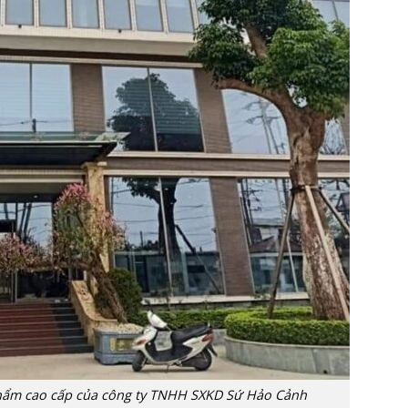
hẩm cao cấp của công ty TNHH SXKD Sứ Hảo Cảnh