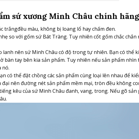
ẩm sứ xương Minh Châu chính hãn
ắc trắngđều màu, không bị loang lổ hay chấm đen.
hẹ so với gốm sứ Bát Tràng. Tuy nhiên cốt gốm chắc chắn 
ao lanh nên sứ Minh Châu có độ trong tự nhiên. Bạn có thể k
ờ bàn tay bên kia sản phẩm. Tuy nhiên nếu sản phẩm nhìn 
 nó.
ạn có thể đặt chồng các sản phẩm cùng loại lên nhau để kiể
n đại nên đường nét sản phẩm mềm mại, tròn đều không co
, tiếng kêu của sứ Minh Châu đanh, vang, trong. Nếu gõ sả
âu.