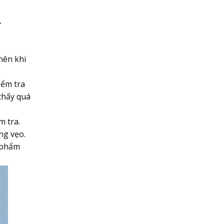
g
nên khi
iểm tra
thấy quá
m tra.
ng vẹo.
n phẩm