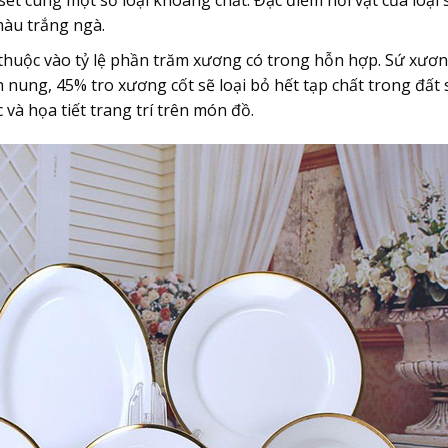
sét cùng một số loại khoáng chất. Đặc điểm nổi vật của loại 
màu trắng ngà.
huộc vào tỷ lệ phần trăm xương có trong hỗn hợp. Sứ xươ
 nung, 45% tro xương cốt sẽ loại bỏ hết tạp chất trong đất 
và họa tiết trang trí trên món đồ.