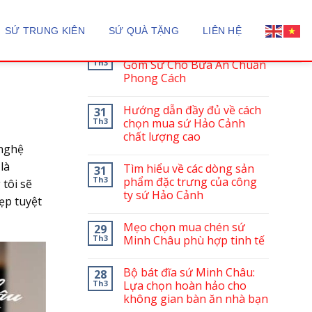
BÀI VIẾT MỚI
SỨ TRUNG KIÊN
SỨ QUÀ TẶNG
LIÊN HỆ
Sứ Minh Châu: Tinh Hoa
12
Th3
Gốm Sứ Cho Bữa Ăn Chuẩn
Phong Cách
Hướng dẫn đầy đủ về cách
31
Th3
chọn mua sứ Hảo Cảnh
chất lượng cao
 nghệ
là
Tìm hiểu về các dòng sản
31
Th3
phẩm đặc trưng của công
tôi sẽ
ty sứ Hảo Cảnh
ẹp tuyệt
Mẹo chọn mua chén sứ
29
Th3
Minh Châu phù hợp tinh tế
Bộ bát đĩa sứ Minh Châu:
28
Th3
Lựa chọn hoàn hảo cho
không gian bàn ăn nhà bạn