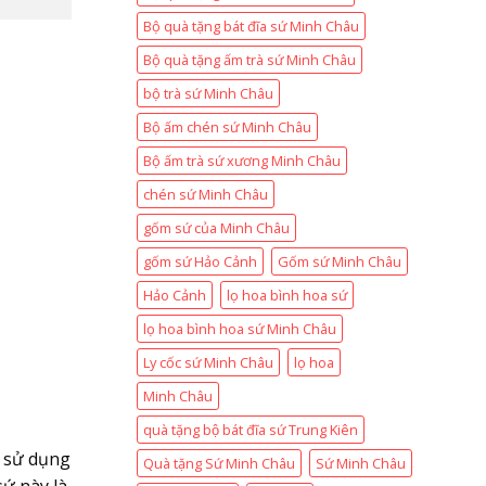
Bộ quà tặng bát đĩa sứ Minh Châu
Bộ quà tặng ấm trà sứ Minh Châu
bộ trà sứ Minh Châu
Bộ ấm chén sứ Minh Châu
Bộ ấm trà sứ xương Minh Châu
chén sứ Minh Châu
gốm sứ của Minh Châu
gốm sứ Hảo Cảnh
Gốm sứ Minh Châu
Hảo Cảnh
lọ hoa bình hoa sứ
lọ hoa bình hoa sứ Minh Châu
Ly cốc sứ Minh Châu
lọ hoa
Minh Châu
quà tặng bộ bát đĩa sứ Trung Kiên
u sử dụng
Quà tặng Sứ Minh Châu
Sứ Minh Châu