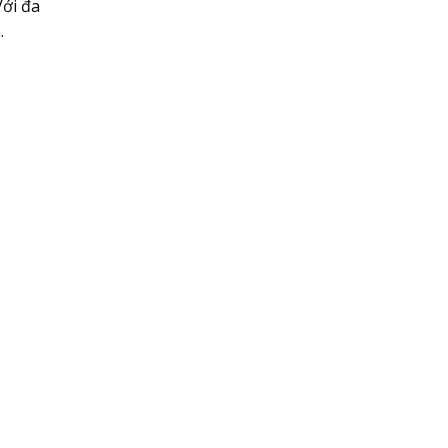
Với đa
.