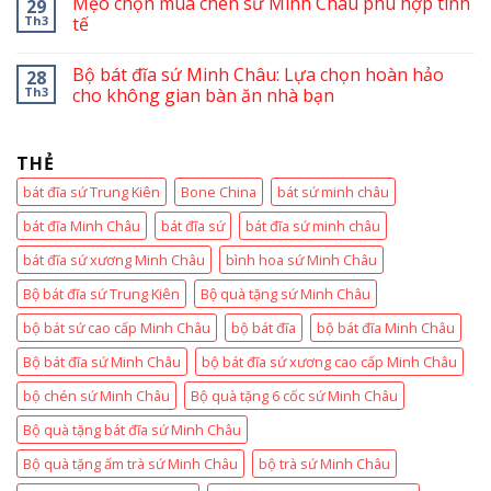
Mẹo chọn mua chén sứ Minh Châu phù hợp tinh
29
Th3
tế
Bộ bát đĩa sứ Minh Châu: Lựa chọn hoàn hảo
28
Th3
cho không gian bàn ăn nhà bạn
THẺ
bát đĩa sứ Trung Kiên
Bone China
bát sứ minh châu
bát đĩa Minh Châu
bát đĩa sứ
bát đĩa sứ minh châu
bát đĩa sứ xương Minh Châu
bình hoa sứ Minh Châu
Bộ bát đĩa sứ Trung Kiên
Bộ quà tặng sứ Minh Châu
bộ bát sứ cao cấp Minh Châu
bộ bát đĩa
bộ bát đĩa Minh Châu
Bộ bát đĩa sứ Minh Châu
bộ bát đĩa sứ xương cao cấp Minh Châu
bộ chén sứ Minh Châu
Bộ quà tặng 6 cốc sứ Minh Châu
Bộ quà tặng bát đĩa sứ Minh Châu
Bộ quà tặng ấm trà sứ Minh Châu
bộ trà sứ Minh Châu