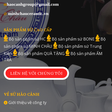
haocanhgroup@gmail.com
minhchauceramic.vn
SẢN PHẨM SỨ CAO CẤP
Bộ sản phẩm sứ HC
Bộ sản phẩm sứ BONE
Bộ
sản phẩm sứ MINH CHÂU
Bộ sản phẩm sứ Trung
Kiên
Bộ sản phẩm QUÀ TẶNG
Bộ sản phẩm ẤM
TRÀ
LIÊN HỆ VỚI CHÚNG TÔI
VỀ SỨ HẢO CẢNH
Giới thiệu về công ty