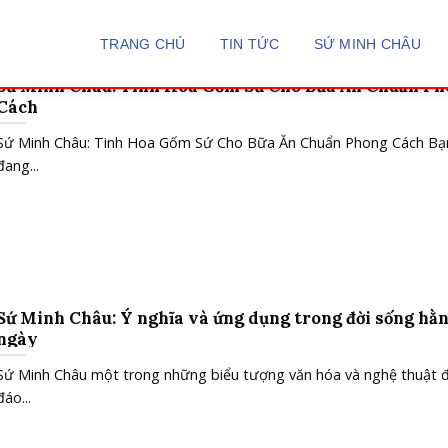
TRANG CHỦ
TIN TỨC
SỨ MINH CHÂU
Sứ Minh Châu: Tinh Hoa Gốm Sứ Cho Bữa Ăn Chuẩn Ph
Cách
Sứ Minh Châu: Tinh Hoa Gốm Sứ Cho Bữa Ăn Chuẩn Phong Cách Bạ
đang...
Sứ Minh Châu: Ý nghĩa và ứng dụng trong đời sống hằ
ngày
Sứ Minh Châu một trong những biểu tượng văn hóa và nghệ thuật 
đáo...