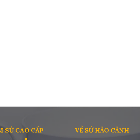
M SỨ CAO CẤP
VỀ SỨ HẢO CẢNH