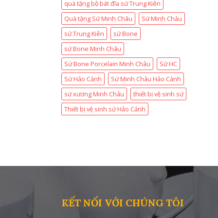
quà tặng bộ bát đĩa sứ Trung Kiên
Quà tặng Sứ Minh Châu
Sứ Minh Châu
sứ Trung Kiên
sứ Bone
sứ Bone Minh Châu
Sứ Bone Porcelain Minh Châu
Sứ HC
Sứ Hảo Cảnh
Sứ Minh Châu Hảo Cảnh
sứ xương Minh Châu
thiết bị vệ sinh sứ
Thiết bị vệ sinh sứ Hảo Cảnh
KẾT NỐI VỚI CHÚNG TÔI