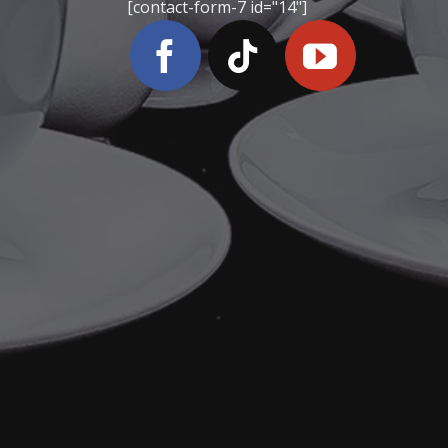
[contact-form-7 id="14"]