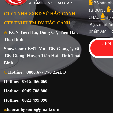
Bộ sản ph
sứ BONE
CTY TNHH SXKD SỨ HẢO CẢNH
CHÂU
Bộ 
CTY TNHH TM DV HẢO CẢNH
Bộ sản phẩm
phẩm ẤM TR
KCN Tiền Hải, Đông Cơ, Tiền Hải,
Thái Bình
LIÊN
Showroom: KĐT Mới Tây Giang 1, xã
Tây Giang, Huyện Tiền Hải, Tỉnh Thái
Bình
Hotline:
0888.677.770 ZALO
Hotline:
0915.466.660
Hotline:
0945.788.880
Hotline:
0822.499.990
haocanhgroup@gmail.com