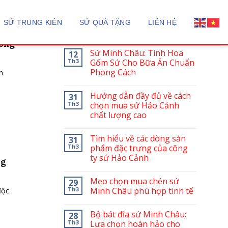
BÀI VIẾT MỚI
SỨ TRUNG KIÊN
SỨ QUÀ TẶNG
LIÊN HỆ
ong
Sứ Minh Châu: Tinh Hoa
12
Th3
Gốm Sứ Cho Bữa Ăn Chuẩn
Phong Cách
n
Hướng dẫn đầy đủ về cách
31
Th3
chọn mua sứ Hảo Cảnh
chất lượng cao
Tìm hiểu về các dòng sản
31
Th3
phẩm đặc trưng của công
ty sứ Hảo Cảnh
ng
Mẹo chọn mua chén sứ
29
Th3
Minh Châu phù hợp tinh tế
độc
Bộ bát đĩa sứ Minh Châu:
28
Th3
Lựa chọn hoàn hảo cho