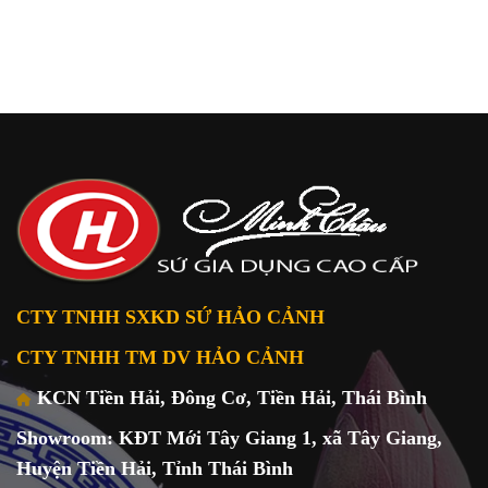
CTY TNHH SXKD SỨ HẢO CẢNH
CTY TNHH TM DV HẢO CẢNH
KCN Tiền Hải, Đông Cơ, Tiền Hải, Thái Bình
Showroom: KĐT Mới Tây Giang 1, xã Tây Giang,
Huyện Tiền Hải, Tỉnh Thái Bình