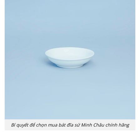
Bí quyết để chọn mua bát đĩa sứ Minh Châu chính hãng