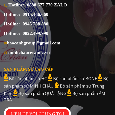
Hotline:
0888.677.770 ZALO
Hotline:
0915.466.660
Hotline:
0945.788.880
Hotline:
0822.499.990
haocanhgroup@gmail.com
minhchauceramic.vn
SẢN PHẨM SỨ CAO CẤP
Bộ sản phẩm sứ HC
Bộ sản phẩm sứ BONE
Bộ
sản phẩm sứ MINH CHÂU
Bộ sản phẩm sứ Trung
Kiên
Bộ sản phẩm QUÀ TẶNG
Bộ sản phẩm ẤM
TRÀ
LIÊN HỆ VỚI CHÚNG TÔI