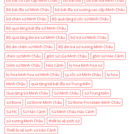
bộ bát sứ cao cấp Minh Châu
bộ bát đĩa
bộ bát đĩa Minh Châu
Bộ bát đĩa sứ Minh Châu
bộ bát đĩa sứ xương cao cấp Minh Châu
bộ chén sứ Minh Châu
Bộ quà tặng 6 cốc sứ Minh Châu
Bộ quà tặng bát đĩa sứ Minh Châu
Bộ quà tặng ấm trà sứ Minh Châu
bộ trà sứ Minh Châu
Bộ ấm chén sứ Minh Châu
Bộ ấm trà sứ xương Minh Châu
chén sứ Minh Châu
gốm sứ của Minh Châu
gốm sứ Hảo Cảnh
Gốm sứ Minh Châu
Hảo Cảnh
lọ hoa bình hoa sứ
lọ hoa bình hoa sứ Minh Châu
Ly cốc sứ Minh Châu
lọ hoa
Minh Châu
quà tặng bộ bát đĩa sứ Trung Kiên
Quà tặng Sứ Minh Châu
Sứ Minh Châu
sứ Trung Kiên
sứ Bone
sứ Bone Minh Châu
Sứ Bone Porcelain Minh Châu
Sứ HC
Sứ Hảo Cảnh
Sứ Minh Châu Hảo Cảnh
sứ xương Minh Châu
thiết bị vệ sinh sứ
Thiết bị vệ sinh sứ Hảo Cảnh