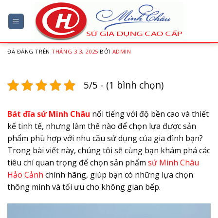
Chuyển
đến
Tiêu chí lựa chọn bát đĩa sứ Minh
nội
Châu chính hãng
dung
ĐÃ ĐĂNG TRÊN
THÁNG 3 3, 2025
BỞI
ADMIN
5/5 - (1 bình chọn)
Bát đĩa sứ Minh Châu
nổi tiếng với độ bền cao và thiết
kế tinh tế, nhưng làm thế nào để chọn lựa được sản
phẩm phù hợp với nhu cầu sử dụng của gia đình bạn?
Trong bài viết này, chúng tôi sẽ cùng bạn khám phá các
tiêu chí quan trọng để chọn sản phẩm
sứ Minh Châu
Hảo Cảnh
chính hãng, giúp bạn có những lựa chọn
thông minh và tối ưu cho không gian bếp.