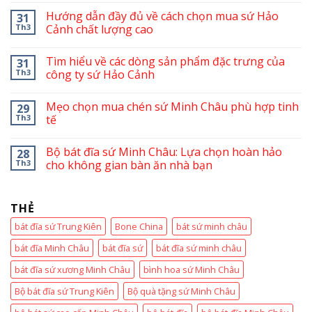
Hướng dẫn đầy đủ về cách chọn mua sứ Hảo
31
Th3
Cảnh chất lượng cao
Tìm hiểu về các dòng sản phẩm đặc trưng của
31
Th3
công ty sứ Hảo Cảnh
Mẹo chọn mua chén sứ Minh Châu phù hợp tinh
29
Th3
tế
Bộ bát đĩa sứ Minh Châu: Lựa chọn hoàn hảo
28
Th3
cho không gian bàn ăn nhà bạn
THẺ
bát đĩa sứ Trung Kiên
Bone China
bát sứ minh châu
bát đĩa Minh Châu
bát đĩa sứ
bát đĩa sứ minh châu
bát đĩa sứ xương Minh Châu
bình hoa sứ Minh Châu
Bộ bát đĩa sứ Trung Kiên
Bộ quà tặng sứ Minh Châu